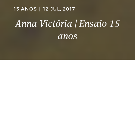
15 ANOS
|
12 JUL, 2017
Anna Victória | Ensaio 15
anos
2017 foi o ano dela! A Anna fez 15.
Para marcar a data e preparar a vibe para a festa,
saímos para um ensaio pra lá de divertido e lindo
como a Anna, é claro.